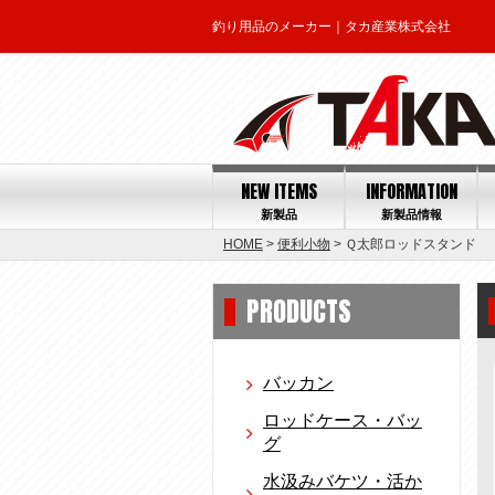
釣り用品のメーカー｜タカ産業株式会社
NEW ITEMS
INFORMATION
新製品
新製品情報
HOME
>
便利小物
> Ｑ太郎ロッドスタンド
PRODUCTS
バッカン
ロッドケース・バッ
グ
水汲みバケツ・活か