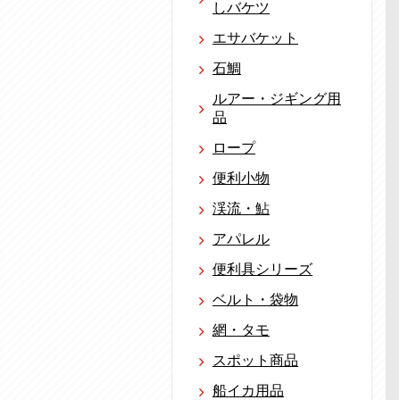
しバケツ
エサバケット
石鯛
ルアー・ジギング用
品
ロープ
便利小物
渓流・鮎
アパレル
便利具シリーズ
ベルト・袋物
網・タモ
スポット商品
船イカ用品