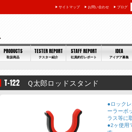
サイトマップ
お問い合わせ
ブログ
PRODUCTS
TESTER REPORT
STAFF REPORT
IDEA
取扱商品
テスター紹介
社員釣行レポート
アイデア募集
T-122 Ｑ太郎ロッドスタンド
●ロック
ーラーボ
ラス等に
●2ヶ使