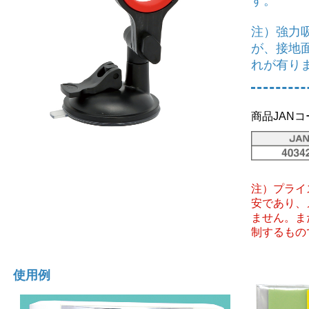
す。
注）強力
が、接地
れが有り
商品JANコー
注）プライ
安であり、
ません。ま
制するもの
使用例