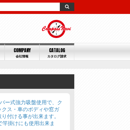
COMPANY
CATALOG
会社情報
カタログ請求
レバー式強力吸盤使用で、ク
ックス・車のボディや窓ガ
取り付ける事が出来ます。
用で竿掛けにも使用出来ま