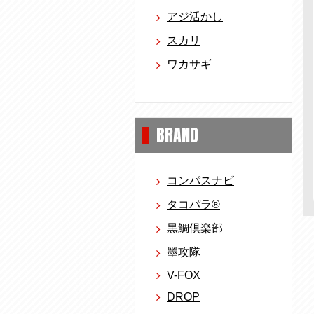
アジ活かし
スカリ
ワカサギ
BRAND
コンパスナビ
タコパラ®
黒鯛倶楽部
墨攻隊
V-FOX
DROP