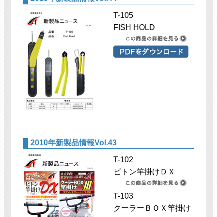
T-105
FISH HOLD
2010年新製品情報Vol.43
T-102
ピトン竿掛けＤＸ
T-103
クーラーＢＯＸ竿掛け