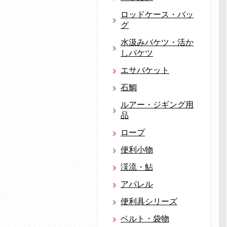
ロッドケース・バッ
グ
水汲みバケツ・活か
しバケツ
エサバケット
石鯛
ルアー・ジギング用
品
ロープ
便利小物
渓流・鮎
アパレル
便利具シリーズ
ベルト・袋物