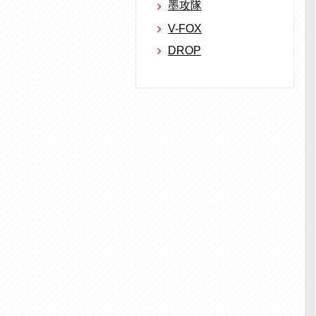
墨攻隊
V-FOX
DROP