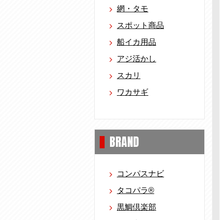
網・タモ
スポット商品
船イカ用品
アジ活かし
スカリ
ワカサギ
BRAND
コンパスナビ
タコパラ®
黒鯛倶楽部