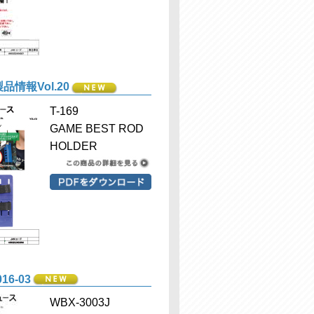
品情報Vol.20
T-169
GAME BEST ROD
HOLDER
16-03
WBX-3003J