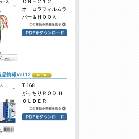
ＣＮ－２１２
オーロラフィルムラ
バー＆ＨＯＯＫ
品情報Vol.12
T-168
がっちりＲＯＤ Ｈ
ＯＬＤＥＲ