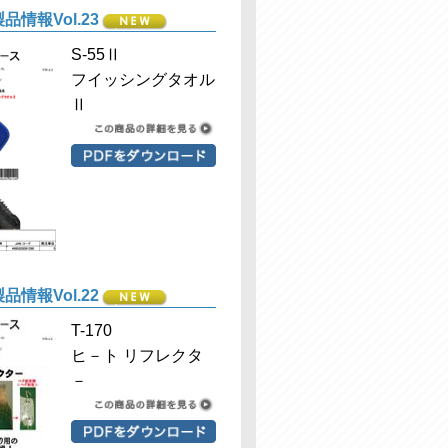
品情報Vol.23
S-55Ⅱ
フイッシングタオル
Ⅱ
品情報Vol.22
T-170
ヒ－ト リフレクタ
－