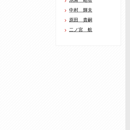
池角 昭智
中村 輝夫
原田 貴嗣
二ノ宮 航