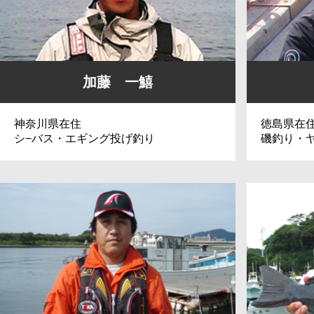
加藤 一鱚
神奈川県在住
徳島県在
シ−バス・エギング投げ釣り
磯釣り・