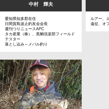
中村 輝夫
愛知県知多郡在住
ルアー、
日間賀島波止釣友会会長
遠征、オ
週刊つりニュースAPC
タカ産業（株）、黒鯛倶楽部フィールド
テスター
落とし込み～メバル釣り