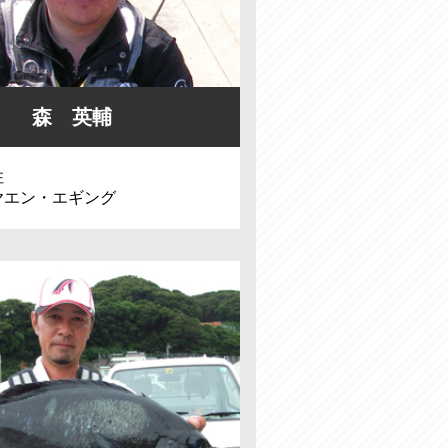
森 英輔
住
ヤエン・エギング