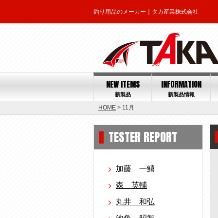
釣り用品のメーカー｜タカ産業株式会社
NEW ITEMS
INFORMATION
新製品
新製品情報
HOME
> 11月
TESTER REPORT
加藤 一鱚
森 英輔
丸井 和弘