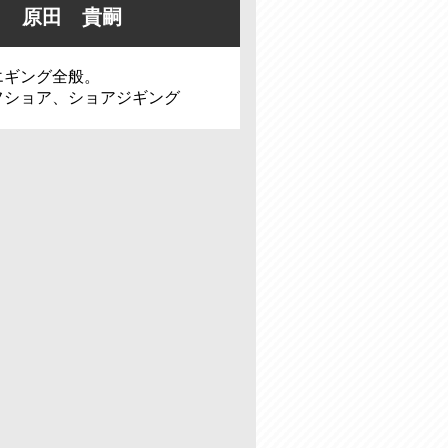
原田 貴嗣
エギング全般。
フショア、ショアジギング