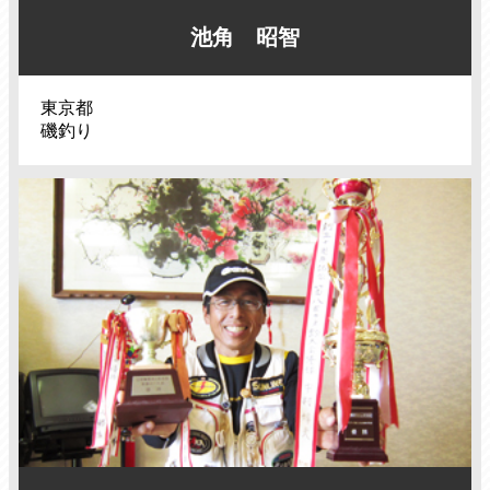
池角 昭智
東京都
磯釣り