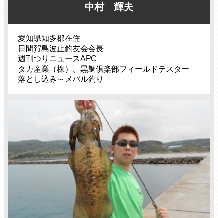
中村 輝夫
愛知県知多郡在住
日間賀島波止釣友会会長
週刊つりニュースAPC
タカ産業（株）、黒鯛倶楽部フィールドテスター
落とし込み～メバル釣り