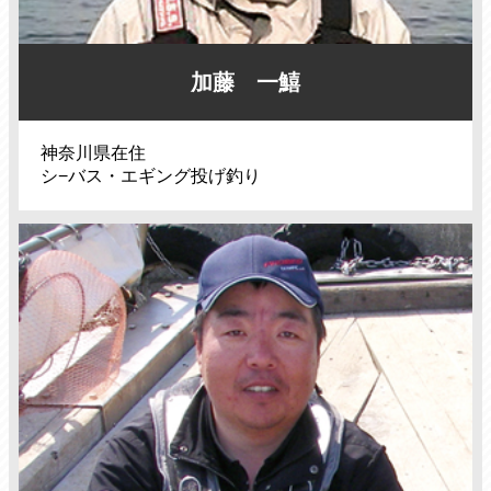
加藤 一鱚
神奈川県在住
シ−バス・エギング投げ釣り