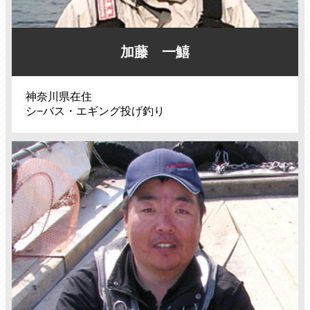
加藤 一鱚
神奈川県在住
シ−バス・エギング投げ釣り