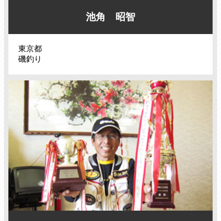
池角 昭智
東京都
磯釣り