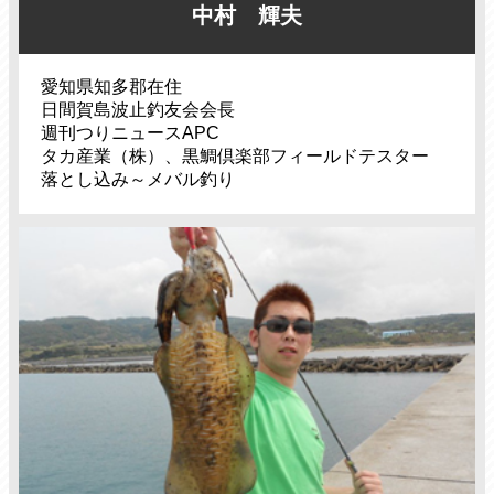
中村 輝夫
愛知県知多郡在住
日間賀島波止釣友会会長
週刊つりニュースAPC
タカ産業（株）、黒鯛倶楽部フィールドテスター
落とし込み～メバル釣り