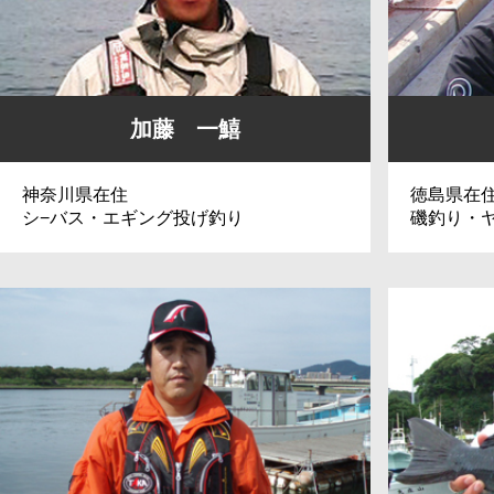
加藤 一鱚
神奈川県在住
徳島県在
シ−バス・エギング投げ釣り
磯釣り・