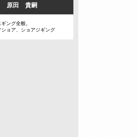
原田 貴嗣
エギング全般。
フショア、ショアジギング