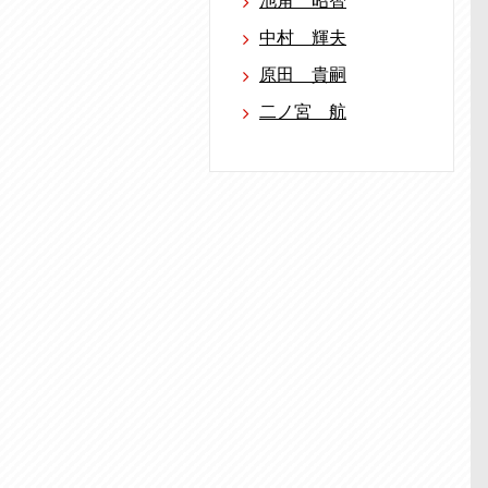
池角 昭智
中村 輝夫
原田 貴嗣
二ノ宮 航