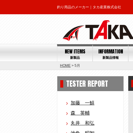
釣り用品のメーカー｜タカ産業株式会社
NEW ITEMS
INFORMATION
新製品
新製品情報
HOME
> 5月
TESTER REPORT
加藤 一鱚
森 英輔
丸井 和弘