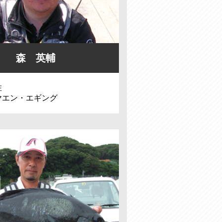
森 英輔
住
ヤエン・エギング