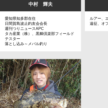
中村 輝夫
愛知県知多郡在住
ルアー、
日間賀島波止釣友会会長
遠征、オ
週刊つりニュースAPC
タカ産業（株）、黒鯛倶楽部フィールド
テスター
落とし込み～メバル釣り