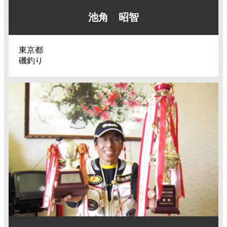
池角 昭智
東京都
磯釣り