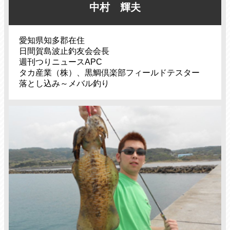
中村 輝夫
愛知県知多郡在住
日間賀島波止釣友会会長
週刊つりニュースAPC
タカ産業（株）、黒鯛倶楽部フィールドテスター
落とし込み～メバル釣り