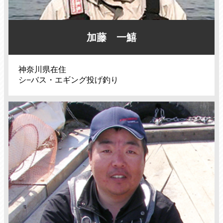
加藤 一鱚
神奈川県在住
シ−バス・エギング投げ釣り