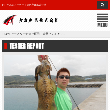
釣り用品のメーカー｜タカ産業株式会社
HOME
>
テスター紹介
>
原田 貴嗣
> いしだい。
TESTER REPORT