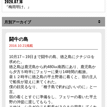
2026.07.16
『梅雨明け。』
闘牛の島
2016.10.21掲載
10月17～19日まで闘牛の島、徳之島にクチジロを
求めた。
徳之島は鹿児島から約480㎞南西にあり、鹿児島か
ら夕方５時半にフェリーに乗り14時間の船旅。
昼１２時半に徳之島の平土野港に着くと、宿の主人
で船長が迎えに来てくれた。
僕の顔見るなり、「種子島で釣ればいいのに」と一
言。
宿の着くとすぐに準備をし、フェリーの着いた平土
野の沖提に渡してもらう。
エサは、シラガウニを船長が３０キロ用意してくれ