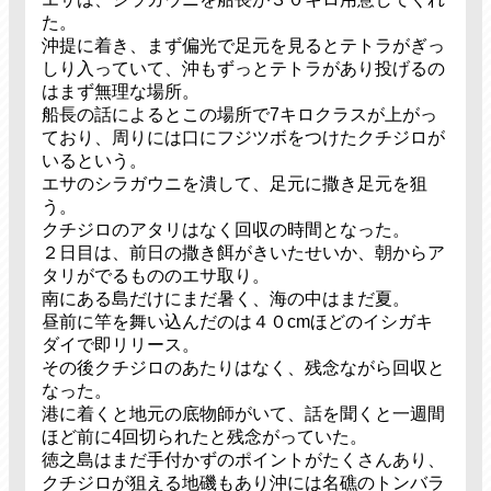
た。
沖提に着き、まず偏光で足元を見るとテトラがぎっ
しり入っていて、沖もずっとテトラがあり投げるの
はまず無理な場所。
船長の話によるとこの場所で7キロクラスが上がっ
ており、周りには口にフジツボをつけたクチジロが
いるという。
エサのシラガウニを潰して、足元に撒き足元を狙
う。
クチジロのアタリはなく回収の時間となった。
２日目は、前日の撒き餌がきいたせいか、朝からア
タリがでるもののエサ取り。
南にある島だけにまだ暑く、海の中はまだ夏。
昼前に竿を舞い込んだのは４０cmほどのイシガキ
ダイで即リリース。
その後クチジロのあたりはなく、残念ながら回収と
なった。
港に着くと地元の底物師がいて、話を聞くと一週間
ほど前に4回切られたと残念がっていた。
徳之島はまだ手付かずのポイントがたくさんあり、
クチジロが狙える地磯もあり沖には名礁のトンバラ