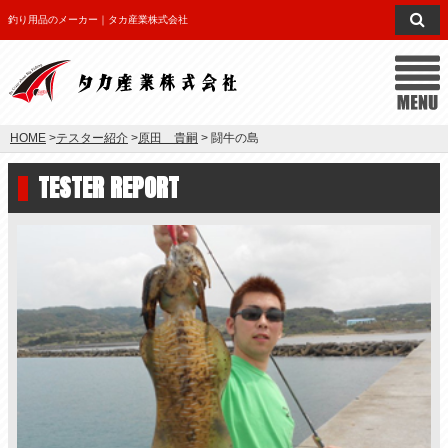
釣り用品のメーカー｜タカ産業株式会社
HOME
>
テスター紹介
>
原田 貴嗣
> 闘牛の島
TESTER REPORT