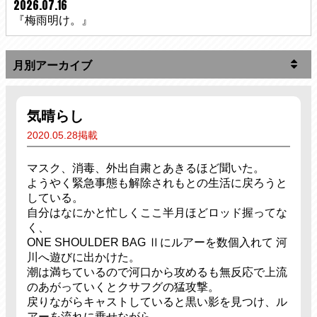
2026.07.16
『梅雨明け。』
気晴らし
2020.05.28掲載
マスク、消毒、外出自粛とあきるほど聞いた。
ようやく緊急事態も解除されもとの生活に戻ろうと
している。
自分はなにかと忙しくここ半月ほどロッド握ってな
く、
ONE SHOULDER BAG Ⅱにルアーを数個入れて 河
川へ遊びに出かけた。
潮は満ちているので河口から攻めるも無反応で上流
のあがっていくとクサフグの猛攻撃。
戻りながらキャストしていると黒い影を見つけ、ル
アーを流れに乗せながら